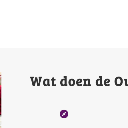
blokhut.”
Wat doen de O
