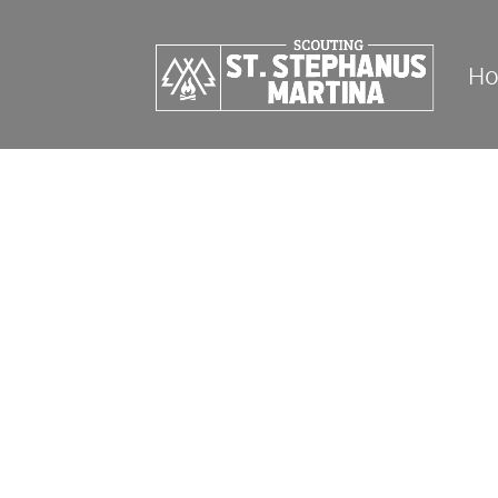
H
Oude W