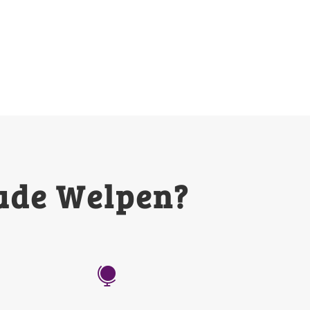
ude Welpen?
