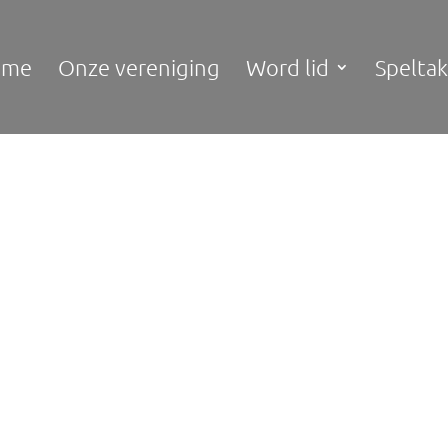
ome
Onze vereniging
Word lid
Spelta
elpen