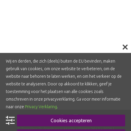
Contact

Twickelerblokweg 18
7621BK te Borne

+ 52° 17′ 30.74
+ 6° 44′ 8.53
Wij en derden, die zich (deels) buiten de EU bevinden, maken
gebruik van cookies, om onze website te verbeteren, om de

info@stephanusmartina.nl
website naar behoren te laten werken, en om het verkeer op de
website te analyseren. Door op akkoord te klikken, geef je
toestemming voor het plaatsen van alle cookies zoals
omschreven in onze privacyverklaring. Ga voor meer informatie
naar onze
Privacy Verklaring
.
Cookies accepteren
© Scouting St. Stephanus Martina Borne 2013 -
2026
|