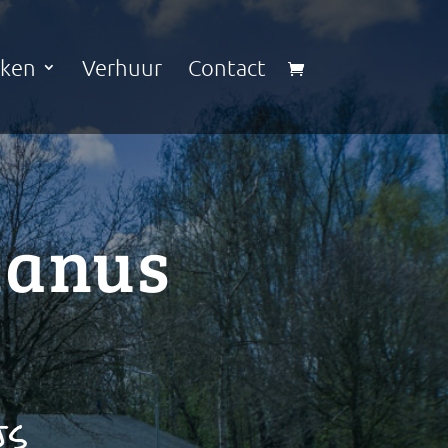
kken
Verhuur
Contact
hanus
js