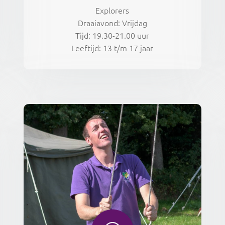
Explorers
Draaiavond: Vrijdag
Tijd: 19.30-21.00 uur
Leeftijd: 13 t/m 17 jaar