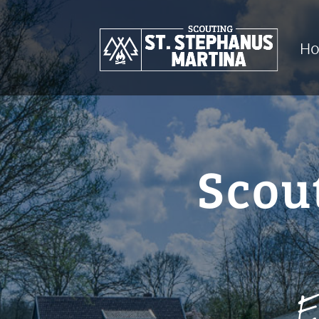
H
Scou
E