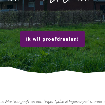
Ik wil proefdraaien!
us Martina geeft op een “Eigentijdse & Eigenwijze” manier i