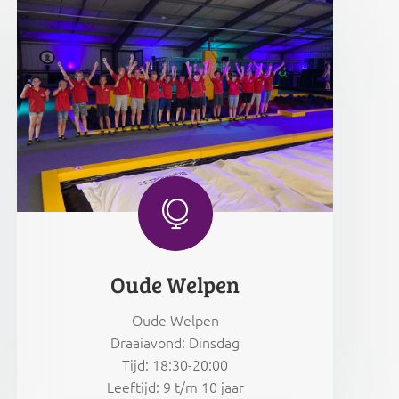

Oude Welpen
Oude Welpen
Draaiavond: Dinsdag
Tijd: 18:30-20:00
Leeftijd: 9 t/m 10 jaar