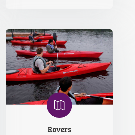

Rovers