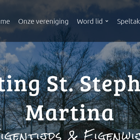
ome
Onze vereniging
Word lid
Spelta
ting St. Step
Martina
igentijds & Eigenwi