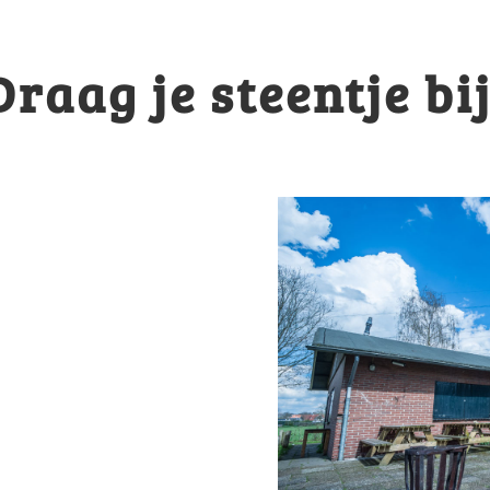
Draag je steentje bij