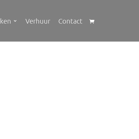
kken
Verhuur
Contact
de