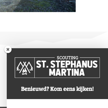
 18
Benieuwd? Kom eens kijken!