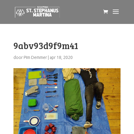
9abv93d9f9m41
door
Pim Demmer
|
apr 18, 2020