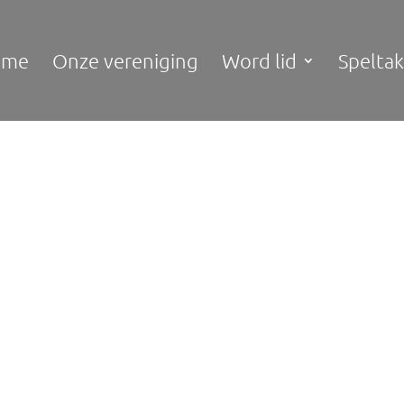
ome
Onze vereniging
Word lid
Spelta