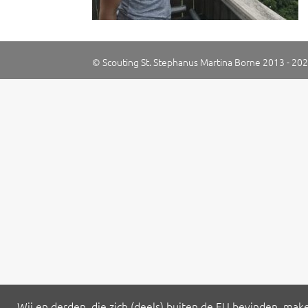
© Scouting St. Stephanus Martina Borne 2013 -
20
Wij en derden, die zich (deels) buiten de EU bevinden, mak