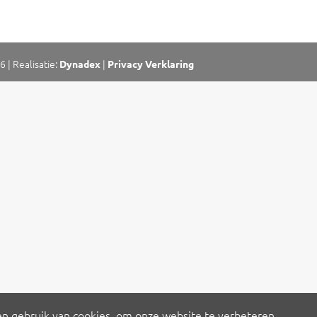
26
| Realisatie:
|
Dynadex
Privacy Verklaring
en gebruik van cookies, om onze website te verbeteren,